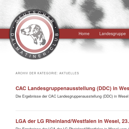
Hauptmenü
Home
Zum
Zum
Landesgruppe
primären
sekundären
Inhalt
Inhalt
springen
springen
ARCHIV DER KATEGORIE:
AKTUELLES
CAC Landesgruppenausstellung (DDC) in Wes
Die Ergebnisse der CAC Landesgruppenausstellung (DDC) in Wesel
LGA der LG Rheinland/Westfalen in Wesel, 23
Die Ergebnisse der LGA der LG Rheinland/Westfalen in Wesel vom 